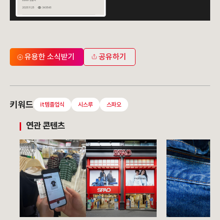
유용한 소식받기
공유하기
키워드
it템졸업식
시스루
스파오
연관 콘텐츠