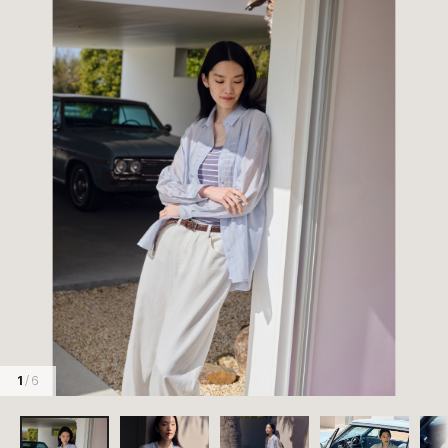
1
/ 6