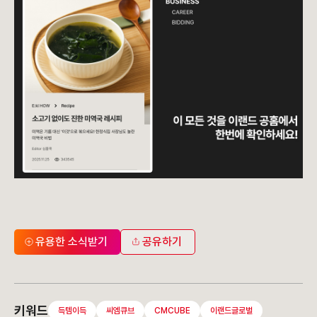
유용한 소식받기
공유하기
키워드
득템이득
씨엠큐브
CMCUBE
이랜드글로벌