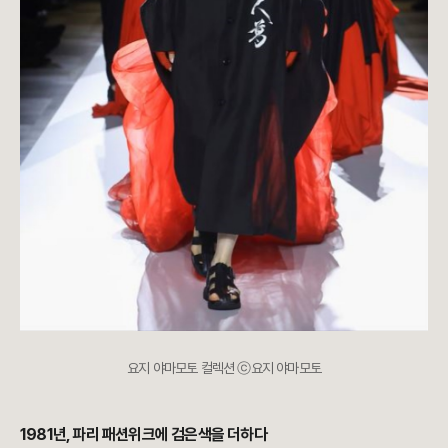
요지 야마모토 컬렉션 ⓒ요지 야마모토
1981년, 파리 패션위크에 검은색을 더하다