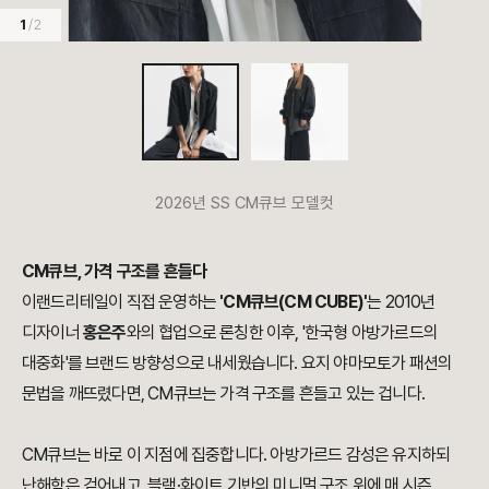
1
/ 2
2026년 SS CM큐브 모델컷
CM큐브, 가격 구조를 흔들다
이랜드리테일이 직접 운영하는
'CM큐브(CM CUBE)'
는 2010년
디자이너
홍은주
와의 협업으로 론칭한 이후, '한국형 아방가르드의
대중화'를 브랜드 방향성으로 내세웠습니다. 요지 야마모토가 패션의
문법을 깨뜨렸다면, CM큐브는 가격 구조를 흔들고 있는 겁니다.
CM큐브는 바로 이 지점에 집중합니다. 아방가르드 감성은 유지하되
난해함은 걷어내고, 블랙·화이트 기반의 미니멀 구조 위에 매 시즌