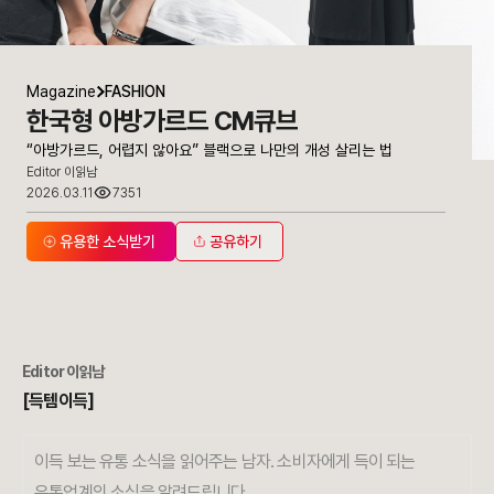
Magazine
FASHION
한국형 아방가르드 CM큐브
“아방가르드, 어렵지 않아요” 블랙으로 나만의 개성 살리는 법
Editor 이읽남
2026.03.11
7351
유용한 소식받기
공유하기
Editor 이읽남
[득템이득]
이득 보는 유통 소식을 읽어주는 남자. 소비자에게 득이 되는
유통업계의 소식을 알려드립니다.