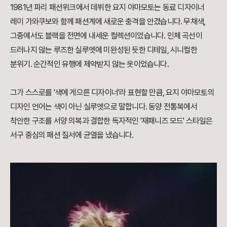
1981년 파리 패션위크에서 데뷔한 요지 야마모토는 동료 디자이너
레이 가와쿠보와 함께 패션계에 새로운 충격을 안겼습니다. 무채색,
그중에서도 블랙을 전면에 내세운 컬렉션이었습니다. 인체 곡선이
드러나지 않는 루즈한 실루엣에 미완성된 듯한 디테일, 시니컬한
분위기. 순간적인 유행에 제약받지 않는 옷이었습니다.
그가 스스로를 '색에 게으른 디자이너'라 표현할 만큼, 요지 야마모토의
디자인 언어는 색이 아닌 실루엣으로 말합니다. 동양 전통복에서
착안한 구조를 서양 의복과 결합한 독자적인 '재패니즈 모드' 스타일은
서구 중심의 패션 질서에 균열을 냈습니다.