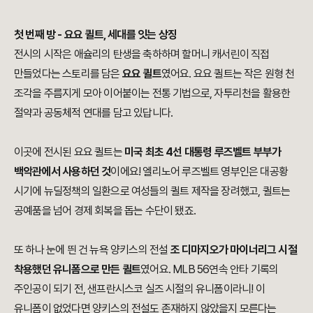
첫 번째 방 - 요요 퀼트, 세대를 잇는 상징
전시의 시작은 애슐리의 탄생을 축하하며 할머니 캐서린이 직접
만들었다는 스토리를 담은
요요 퀼트
였어요. 요요 퀼트는 작은 원형 천
조각을 주름지게 모아 이어붙이는 전통 기법으로, 자투리천을 활용한
절약과 공동체적 연대를 담고 있답니다.
이곳에 전시된 요요 퀼트는
미국 최초 4선 대통령 루즈벨트 부부가
백악관에서 사용하던 것
이에요! 엘리노어 루즈벨트 영부인은 대공황
시기에 뉴딜정책의 일환으로 여성들의 퀼트 제작을 장려했고, 퀼트는
공예품을 넘어 경제 회복을 돕는 수단이 됐죠.
또 하나 눈에 띈 건 뉴욕 양키스의 전설
조 디마지오가 마이너리그 시절
착용했던 유니폼으로 만든 퀼트
였어요. MLB 56연속 안타 기록의
주인공이 되기 전, 샌프란시스코 실즈 시절의 유니폼이라니! 이
유니폼이 없었다면 양키스의 전설도 존재하지 않았을지 모른다는