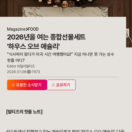
Magazine
FOOD
2026년을 여는 종합선물세트
'하우스 오브 애슐리'
“식사하러 왔다가 미국 시간 여행했어요!” 지금 아니면 못 가는 성수
핫플 어디?
Editor 데일리말티즈
2026.01.06
7973
유용한 소식받기
공유하기
[말티즈의 핫플 노트]
성수동에서 진행하고 있는 애슐리퀸즈 팝업 '하우스 오브 애슐리', 다들