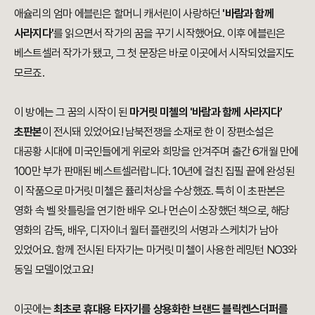
애슐리의 엄마 에블린은 할머니 캐서린이 사랑하던
'바람과 함께
사라지다'
를 읽으면서 작가의 꿈을 꾸기 시작했어요. 이후 에블린은
베스트셀러 작가가 됐고, 그 첫 문장은 바로 이곳에서 시작되었을지도
모르죠.
이 방에는 그 꿈의 시작이 된
마거릿 미첼의 '바람과 함께 사라지다'
초판본
이 전시돼 있었어요! 남북전쟁을 소재로 한 이 장편소설은
대공황 시대에 미국인들에게 위로와 희망을 안겨주며 출간 6개월 만에
100만 부가 판매된 베스트셀러랍니다. 10년에 걸친 집필 끝에 완성된
이 작품으로 마거릿 미첼은 퓰리처상을 수상했죠. 특히 이 초판본은
영화 속 벨 왓틀링을 연기한 배우 오나 먼슨이 소장했던 책으로, 해당
영화의 감독, 배우, 디자이너 월터 플랜킷의 서명과 스케치가 남아
있었어요. 함께 전시된 타자기는 마거릿 미첼이 사용한 레밍턴 NO3와
동일 모델이었고요!
이곳에는
최초로 휴대용 타자기를 상용화한 브랜드 블릭켄스더퍼를