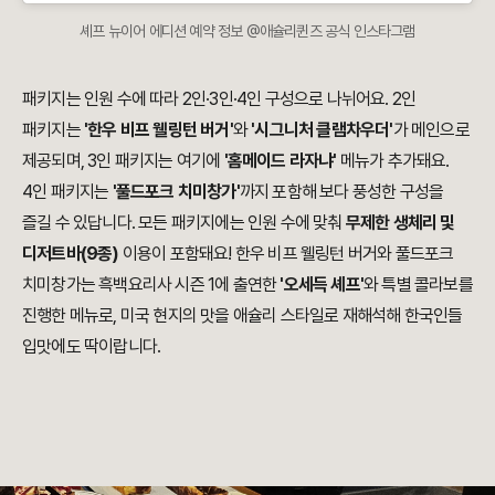
셰프 뉴이어 에디션 예약 정보 @애슐리퀸즈 공식 인스타그램
패키지는 인원 수에 따라 2인·3인·4인 구성으로 나뉘어요. 2인
패키지는
'한우 비프 웰링턴 버거'
와
'시그니처 클램차우더'
가 메인으로
제공되며, 3인 패키지는 여기에
'홈메이드 라자냐'
메뉴가 추가돼요.
4인 패키지는
'풀드포크 치미창가'
까지 포함해 보다 풍성한 구성을
즐길 수 있답니다. 모든 패키지에는 인원 수에 맞춰
무제한 생체리 및
디저트바(9종)
이용이 포함돼요! 한우 비프 웰링턴 버거와 풀드포크
치미창가는 흑백요리사 시즌 1에 출연한
'오세득 셰프'
와 특별 콜라보를
진행한 메뉴로, 미국 현지의 맛을 애슐리 스타일로 재해석해 한국인들
입맛에도 딱이랍니다.