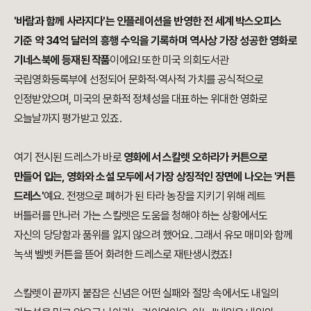
'바람과 함께 사라지다'는 인플레이션을 반영한 전 세계 박스오피스
기준 약 34억 달러의 흥행 수익을 기록하며 역사상 가장 성공한 영화로
기네스북에 등재된 작품
이에요! 또한 미국 의회도서관
국립영화등록부에 선정되어 문화적·역사적 가치를 공식적으로
인정받았으며, 미국의 문화적 정체성을 대표하는 위대한 영화로
오늘날까지 평가받고 있죠.
여기 전시된 드레스가 바로
영화에서 스칼렛 오하라가 커튼으로
만들어 입는, 영화와 소설 모두에서 가장 상징적인 장면에 나오는 '커튼
드레스'
예요. 전쟁으로 폐허가 된 타라 농장을 지키기 위해 레트
버틀러를 만나러 가는 스칼렛은 도움을 청해야 하는 상황에서도
자신의 당당함과 품위를 잃지 않으려 했어요. 그래서 유모 매미와 함께
녹색 벨벳 커튼을 뜯어 화려한 드레스로 재탄생시켰죠!
스칼렛이 끝까지 붙잡은 신념은 어떤 실패와 절망 속에서도 내일의