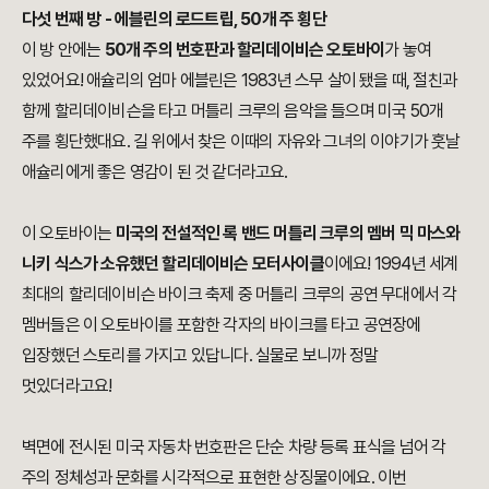
다섯 번째 방 - 에블린의 로드트립, 50개 주 횡단
이 방 안에는
50개 주의 번호판과 할리데이비슨 오토바이
가 놓여
있었어요! 애슐리의 엄마 에블린은 1983년 스무 살이 됐을 때, 절친과
함께 할리데이비슨을 타고 머틀리 크루의 음악을 들으며 미국 50개
주를 횡단했대요. 길 위에서 찾은 이때의 자유와 그녀의 이야기가 훗날
애슐리에게 좋은 영감이 된 것 같더라고요.
이 오토바이는
미국의 전설적인 록 밴드 머틀리 크루의 멤버 믹 마스와
니키 식스가 소유했던 할리데이비슨 모터사이클
이에요! 1994년 세계
최대의 할리데이비슨 바이크 축제 중 머틀리 크루의 공연 무대에서 각
멤버들은 이 오토바이를 포함한 각자의 바이크를 타고 공연장에
입장했던 스토리를 가지고 있답니다. 실물로 보니까 정말
멋있더라고요!
벽면에 전시된 미국 자동차 번호판은 단순 차량 등록 표식을 넘어 각
주의 정체성과 문화를 시각적으로 표현한 상징물이에요. 이번