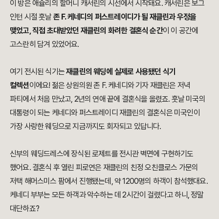
이 방은 애슐리의 할머니 캐서린의 시선에서 시작돼요. 캐서린은 보그
인턴 시절 훗날
존 F. 케네디의 퍼스트레이디가 될 재클린과 우정을
맺었고, 직접 초대받았던 재클린의 화려한 결혼식 순간
이 이 공간에
고스란히 담겨 있었어요.
여기 전시된 식기는
재클린의 웨딩에 실제로 사용됐던 식기
컬렉션
이에요! 젊은 상원의원 존 F. 케네디와 기자 재클린은 저녁
파티에서 처음 만났고, 2년의 연애 끝에 결혼식을 올렸죠. 훗날 미국의
대통령이 되는 케네디와 퍼스트레이디 재클린의 결혼식은 미국인이
가장 사랑한 웨딩으로 지금까지도 회자되고 있답니다.
신부의 웨딩드레스에 장식된 로제트를 전시관 벽면에 구현하기도
했어요. 결혼식 후 열린 피로연은 재클린의 친정 오친클로스 가문의
저택 해머스미스 팜에서 진행됐는데, 약 1200명의 하객이 참석했대요.
케네디 부부는 모든 하객과 악수하는 데 2시간이 걸렸다고 하니, 정말
대단하죠?