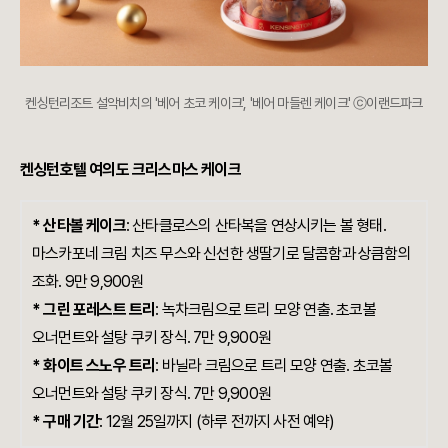
켄싱턴리조트 설악비치의 '베어 초코 케이크', '베어 마들렌 케이크' ⓒ이랜드파크
켄싱턴호텔 여의도 크리스마스 케이크
* 산타볼 케이크
: 산타클로스의 산타복을 연상시키는 볼 형태.
마스카포네 크림 치즈 무스와 신선한 생딸기로 달콤함과 상큼함의
조화. 9만 9,900원
* 그린 포레스트 트리
: 녹차크림으로 트리 모양 연출. 초코볼
오너먼트와 설탕 쿠키 장식. 7만 9,900원
* 화이트 스노우 트리
: 바닐라 크림으로 트리 모양 연출. 초코볼
오너먼트와 설탕 쿠키 장식. 7만 9,900원
* 구매 기간
: 12월 25일까지 (하루 전까지 사전 예약)