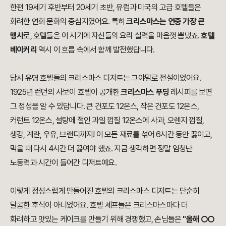
한편 19세기 후반부터 20세기 초반, 유럽과 미국의 고급 호텔들은
화려한 연회 문화의 중심지였어요. 특히
크리스마스는 연중 가장 큰
행사
로, 호텔들은 이 시기에 자신들의 요리 실력을 마음껏 뽐냈죠.
호텔
베이커리
역시 이 흐름 속에서 함께 발전했답니다.
당시 유명 호텔들의 크리스마스 디저트는 그야말로 전설이었어요.
1925년 런던의 사보이 호텔이 공개한
크리스마스 푸딩
레시피를 보면
그 정성을 알 수 있답니다. 큰 건포도 12온스, 작은 건포도 12온스,
커런트 12온스, 설탕에 절인 과일 껍질 12온스에 사과, 오렌지 껍질,
생강, 계란, 우유, 브랜디까지! 이 모든 재료를 섞어 6시간 동안 끓이고,
먹을 때 다시 4시간 더 끓여야 했죠. 지금 생각하면 정말 엄청난
노동력과 시간이 들어간 디저트예요.
이렇게 정성스럽게 만들어진 호텔의 크리스마스 디저트는 단순히
달콤한 후식이 아니었어요. 호텔 셰프들은 크리스마스마다 더
화려하고 맛있는 케이크를 만들기 위해 경쟁했고, 손님들은
"올해 ○○