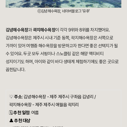
ⓒ김녕해수욕장, 네이버블로그 '유후'
김녕해수욕장
과
곽지해수욕장
이 각각 9위와 8위를 차지했어요.
김녕해수욕장은 제주시 시내 기준 동쪽, 곽지해수욕장은 서쪽으로
가까이 있어 여행중 해수욕장을 방문하고자 한다면 좋은 선택지가 될
수 있어요. 두곳 모두 서핑이나 스노클링 같은 해양 액티비티
성지이기도 하며, 아이와 같이 바다 생태계 체험하기에도 좋은 곳으로
꼽힌답니다.
💡
주소
:
김녕해수욕장 -
제주 제주시 구좌읍 김녕리
/
곽지해수욕장 -
제주 제주시 애월읍 곽지리
🗓️
추천 일정
: 여름
👤
추천 대상