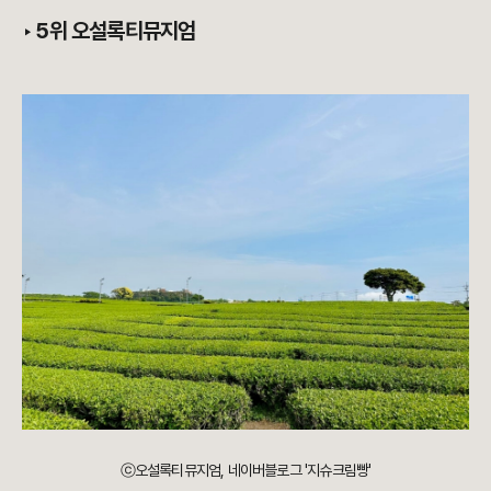
‣
5위 오설록티뮤지엄
ⓒ오설록티뮤지엄, 네이버블로그 '지슈크림빵'