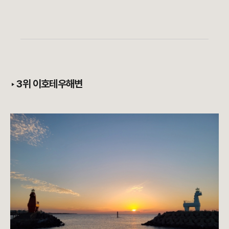
‣
3위 이호테우해변