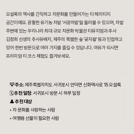
오설록의 역사를 간직하고 차문화를 만들어가는 티 헤리티지
공간이에요. 광활한 유기농 차밭 '서광차밭'을 둘러볼 수 있으며, 차밭
주변에 있는 우리나라 최대 규모 차문화 박물관 티뮤지엄과 추사
김정희 선생의 추사유배지, 제주의 특별한 숲 '곶자왈' 등과 인접하고
있어 한번 방문으로 여러 가지를 즐길 수 있답니다. 여유가 되시면
프리미엄 티 코스 체험도 즐겨보세요.
💡 주소
:
제주특별자치도 서귀포시 안덕면 신화역사로 15 오설록
🗓️
추천 일정
: 서귀포시 방문 시 하루 일정
👤
추천 대상
‣ 차 문화를 사랑하는 사람
‣ 여행용 선물이 필요한 사람