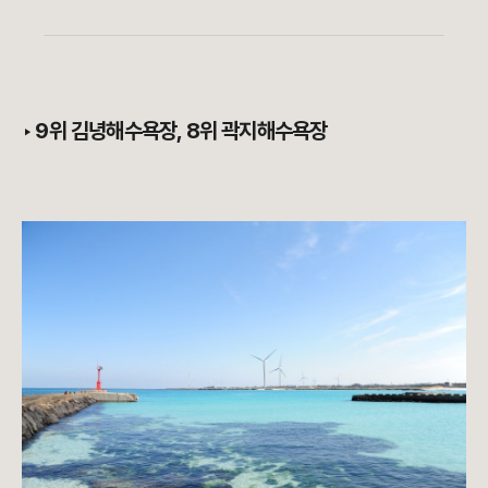
‣
9위 김녕해수욕장, 8위 곽지해수욕장