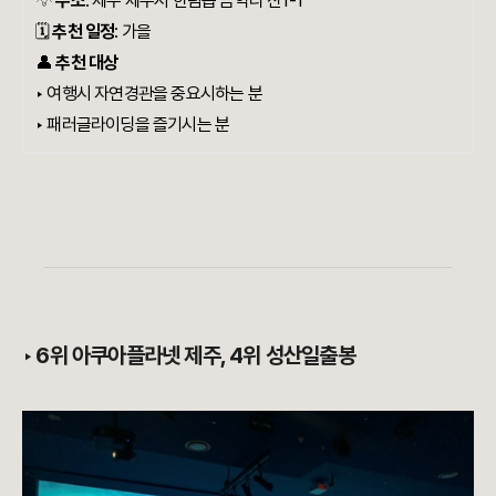
💡
주소
:
제주 제주시 한림읍 금악리 산1-1
🗓️
추천 일정
: 가을
👤
추천 대상
‣ 여행시 자연경관을 중요시하는 분
‣ 패러글라이딩을 즐기시는 분
‣
6위 아쿠아플라넷 제주, 4위 성산일출봉