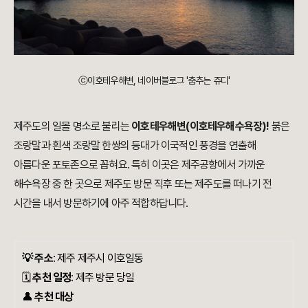
ⓒ이호테우해변, 네이버블로그 '춤추는 쥬디'
제주도의 일몰 명소로 불리는
이호테우해변(이호테우해수욕장)!
붉은
조랑말과 흰색 조랑말 한쌍의 등대가 이국적인 풍경을 연출해
아름다운 포토존으로 꼽혀요. 특히 이곳은 제주공항에서 가까운
해수욕장 중 한 곳으로 제주도 방문 직후 또는 제주도를 떠나기 전
시간을 내서 방문하기에 아주 적합하답니다.
💡 주소
:
제주 제주시 이호일동
🗓️
추천 일정
: 제주 방문 당일
👤
추천 대상