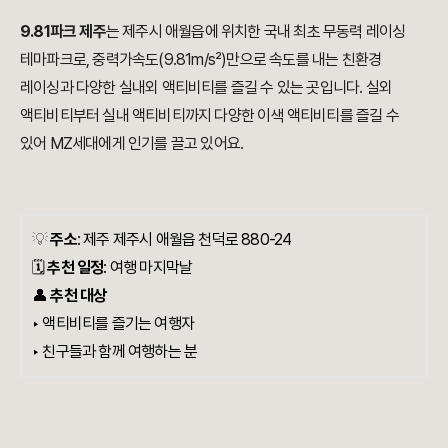
9.81파크 제주
는 제주시 애월읍에 위치한 국내 최초 무동력 레이싱
테마파크로, 중력가속도(9.81m/s²)만으로 속도를 내는 친환경
레이싱과 다양한 실내외 액티비티를 즐길 수 있는 곳입니다. 실외
액티비티부터 실내 액티비티까지 다양한 이색 액티비티를 즐길 수
있어 MZ세대에게 인기를 끌고 있어요.
💡
주소
:
제주 제주시 애월읍 천덕로 880-24
🗓️
추천 일정
: 여행 마지막날
👤
추천 대상
‣ 액티비티를 즐기는 여행자
‣ 친구들과 함께 여행하는 분