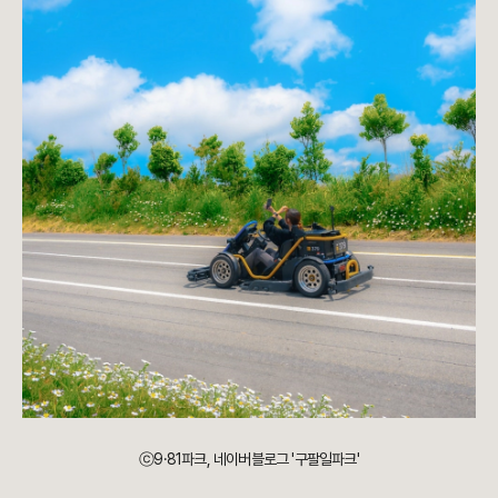
ⓒ9·81파크, 네이버블로그 '구팔일파크'