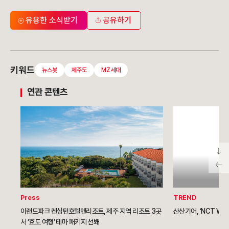
유용한 소식받기
공유하기
키워드
뉴스봇
제주도
MZ세대
연관 콘텐츠
Press
TREND
이랜드파크 켄싱턴호텔앤리조트, 제주 지역 리조트 3곳
산산기어, ‘NCT WI
서 ‘효도 여행’ 테마 패키지 선봬