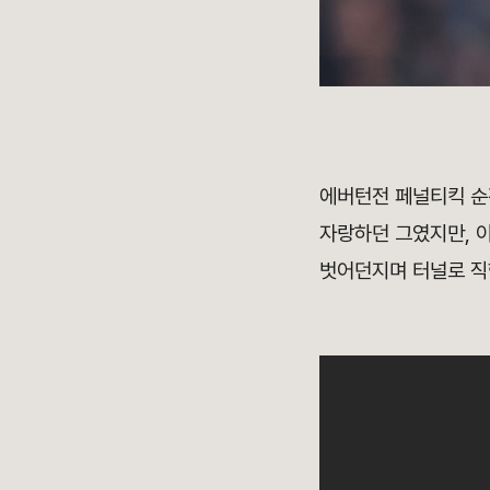
에버턴전 페널티킥 순
자랑하던 그였지만, 
벗어던지며 터널로 직행