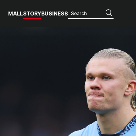
MALL
STORY
BUSINESS
까?