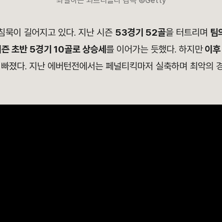
좌절하는 과르디올라 감독 ©Getty
침묵이 길어지고 있다. 지난 시즌
53경기 52골
을 터트리며
팀
즌 초반 5경기 10골로 상승세
를 이어가는 듯했다. 하지만
이후
 빠졌다. 지난 에버턴전에서는 페널티킥마저 실축하며 최악의 경