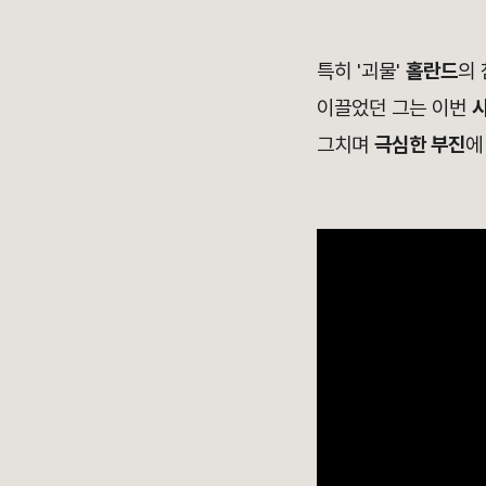
특히 '괴물'
홀란드
의 
이끌었던 그는 이번
시
그치며
극심한 부진
에