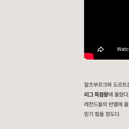
잘츠부르크와 도르트문
리그 득점왕
에 올랐다
레전드들의 반열에 올
믿기 힘들 정도다.