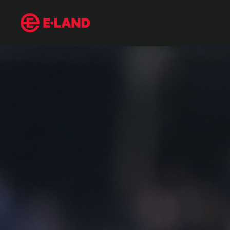
레스터 시티 대 맨 시티 : '승점 14점 차 추락' 홀란드와 맨 시티는 반등할
매거진 상세보기